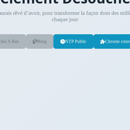
j’aurais rêvé d’avoir, pour transformer la façon dont des mi
chaque jour
ind A Bus
Blog
NTP Public
Chrome exten